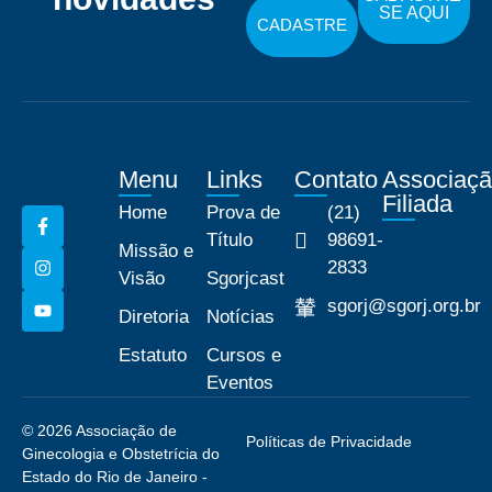
SE AQUI
CADASTRE
Menu
Links
Contato
Associaç
Filiada
Home
Prova de
(21)
Título
98691-
Missão e
2833
Visão
Sgorjcast
sgorj@sgorj.org.br
Diretoria
Notícias
Estatuto
Cursos e
Eventos
© 2026 Associação de
Políticas de Privacidade
Ginecologia e Obstetrícia do
Estado do Rio de Janeiro -