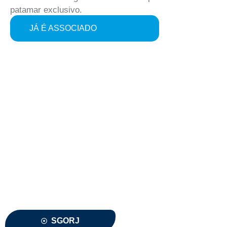
patamar exclusivo.
JÁ É ASSOCIADO
Associe-se ou renove sua
associação a SGORJ
CLIQUE AQUI
SGORJ