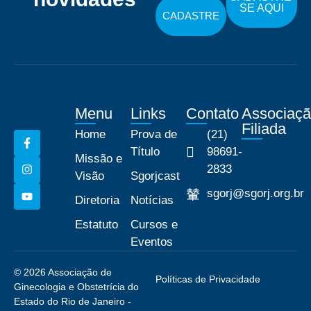
SE AQUI
CADASTRE
Menu
Links
Contato
Associaç
Filiada
Home
Prova de
(21)
Título
98691-
Missão e
2833
Visão
Sgorjcast
sgorj@sgorj.org.br
Diretoria
Notícias
Estatuto
Cursos e
Eventos
© 2026 Associação de
Políticas de Privacidade
Ginecologia e Obstetrícia do
Estado do Rio de Janeiro -