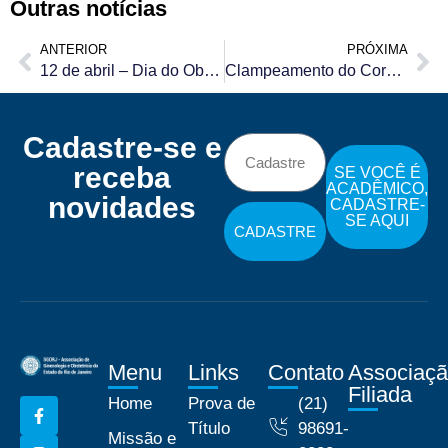
Outras notícias
ANTERIOR
PRÓXIMA
12 de abril – Dia do Obstetra
Clampeamento do Cordão Umbilical
Cadastre-se e
receba
SE VOCÊ É
ACADÊMICO,
novidades
CADASTRE-
SE AQUI
CADASTRE
Menu
Links
Contato
Associaç
Filiada
Home
Prova de
(21)
Título
98691-
Missão e