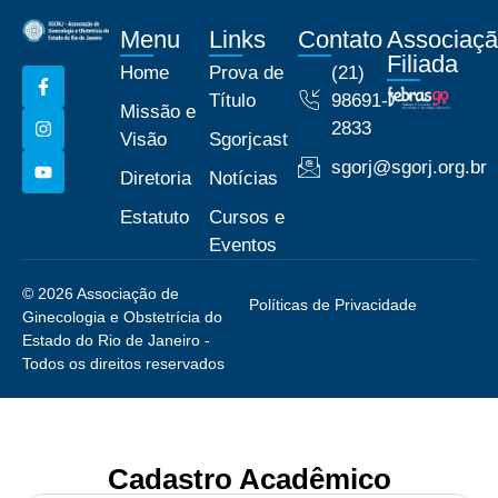
Menu
Links
Contato
Associaç
Filiada
Home
Prova de
(21)
Título
98691-
Missão e
2833
Visão
Sgorjcast
sgorj@sgorj.org.br
Diretoria
Notícias
Estatuto
Cursos e
Eventos
© 2026 Associação de
Políticas de Privacidade
Ginecologia e Obstetrícia do
Estado do Rio de Janeiro -
Todos os direitos reservados
Cadastro Acadêmico