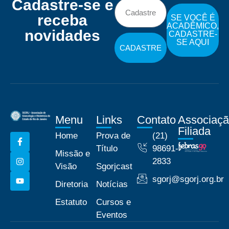
Cadastre-se e
receba
SE VOCÊ É
ACADÊMICO,
novidades
CADASTRE-
SE AQUI
CADASTRE
Menu
Links
Contato
Associaç
Filiada
Home
Prova de
(21)
Título
98691-
Missão e
2833
Visão
Sgorjcast
sgorj@sgorj.org.br
Diretoria
Notícias
Estatuto
Cursos e
Eventos