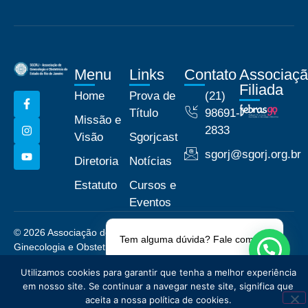
Menu
Links
Contato
Associaç
Filiada
Home
Prova de
(21)
Título
98691-
Missão e
2833
Visão
Sgorjcast
sgorj@sgorj.org.br
Diretoria
Notícias
Estatuto
Cursos e
Eventos
© 2026 Associação de
Políticas de Privacidade
Tem alguma dúvida? Fale comigo!
Ginecologia e Obstetrícia do
Estado do Rio de Janeiro -
Utilizamos cookies para garantir que tenha a melhor experiência
Todos os direitos reservados
em nosso site. Se continuar a navegar neste site, significa que
aceita a nossa política de cookies.