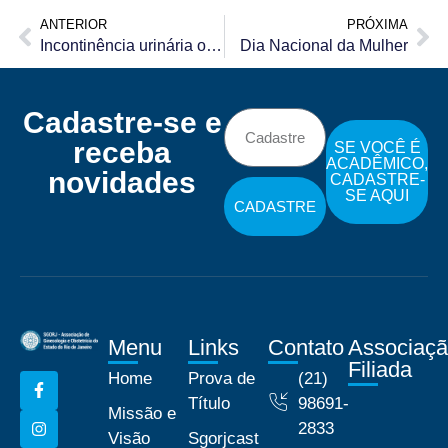
ANTERIOR
PRÓXIMA
Incontinência urinária ou fecal
Dia Nacional da Mulher
Cadastre-se e
receba
SE VOCÊ É
ACADÊMICO,
novidades
CADASTRE-
SE AQUI
CADASTRE
Menu
Links
Contato
Associaç
Filiada
Home
Prova de
(21)
Título
98691-
Missão e
2833
Visão
Sgorjcast