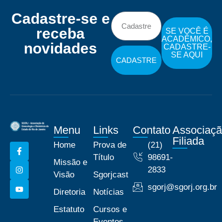
Cadastre-se e
receba
SE VOCÊ É
ACADÊMICO,
novidades
CADASTRE-
SE AQUI
CADASTRE
Menu
Links
Contato
Associaç
Filiada
Home
Prova de
(21)
Título
98691-
Missão e
2833
Visão
Sgorjcast
sgorj@sgorj.org.br
Diretoria
Notícias
Estatuto
Cursos e
Eventos