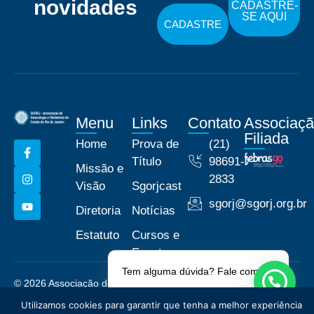
novidades
CADASTRE-
SE AQUI
CADASTRE
Menu
Links
Contato
Associaç
Filiada
Home
Prova de
(21)
Título
98691-
Missão e
2833
Visão
Sgorjcast
sgorj@sgorj.org.br
Diretoria
Notícias
Estatuto
Cursos e
Eventos
Tem alguma dúvida? Fale comigo!
© 2026 Associação de
Políticas de Privacidade
Ginecologia e Obstetrícia do
Utilizamos cookies para garantir que tenha a melhor experiência
Estado do Rio de Janeiro -