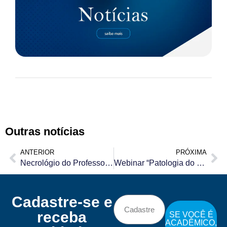
Outras notícias
ANTERIOR
PRÓXIMA
Necrológio do Professor Luiz Camano
Webinar “Patologia do Trato genital Inferior e Colposcopia”
Cadastre-se e
receba
SE VOCÊ É
ACADÊMICO,