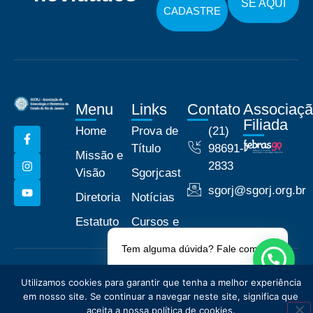
SE AQUI
CADASTRE
Menu
Links
Contato
Associaç
Filiada
Home
Prova de
(21)
Título
98691-
Missão e
2833
Visão
Sgorjcast
sgorj@sgorj.org.br
Diretoria
Notícias
Estatuto
Cursos e
Eventos
Tem alguma dúvida? Fale comigo!
© 2026 Associação de
Políticas de Privacidade
Utilizamos cookies para garantir que tenha a melhor experiência
Ginecologia e Obstetrícia do
em nosso site. Se continuar a navegar neste site, significa que
Estado do Rio de Janeiro -
aceita a nossa política de cookies.