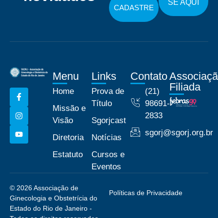
SE AQUI
CADASTRE
Menu
Links
Contato
Associaç
Filiada
Home
Prova de
(21)
Título
98691-
Missão e
2833
Visão
Sgorjcast
sgorj@sgorj.org.br
Diretoria
Notícias
Estatuto
Cursos e
Eventos
© 2026 Associação de
Políticas de Privacidade
Ginecologia e Obstetrícia do
Estado do Rio de Janeiro -