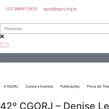
(21) 98691-2833
sgorj@sgorj.org.br
A SGORJ
Cursos e Eventos
Publicações
Prova de Títu
42º CGORJ – Denise Le