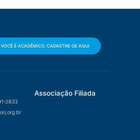
 VOCÊ É ACADÊMICO, CADASTRE-SE AQUI
Associação Filiada
91-2833
rj.org.br