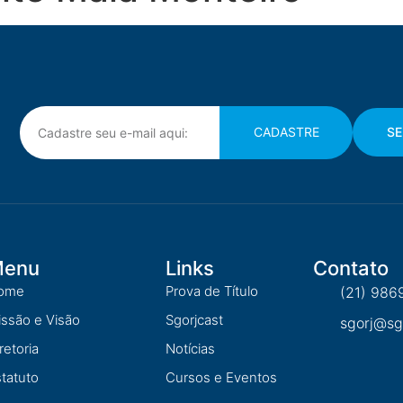
CADASTRE
SE
enu
Links
Contato
ome
Prova de Título
(21) 986
ssão e Visão
Sgorjcast
sgorj@sgo
retoria
Notícias
tatuto
Cursos e Eventos