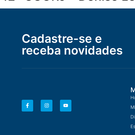
Cadastre-se e
receba novidades
M
H
Mi
Di
Es