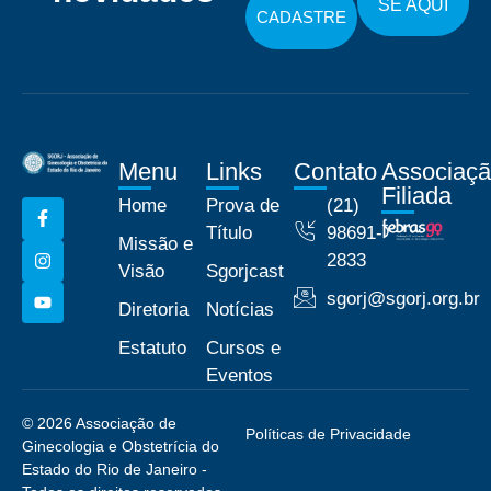
SE AQUI
CADASTRE
Menu
Links
Contato
Associaç
Filiada
Home
Prova de
(21)
Título
98691-
Missão e
2833
Visão
Sgorjcast
sgorj@sgorj.org.br
Diretoria
Notícias
Estatuto
Cursos e
Eventos
© 2026 Associação de
Políticas de Privacidade
Ginecologia e Obstetrícia do
Estado do Rio de Janeiro -