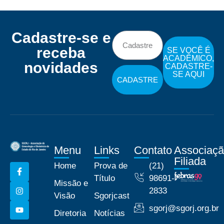
Cadastre-se e
receba
SE VOCÊ É
ACADÊMICO,
novidades
CADASTRE-
SE AQUI
CADASTRE
Menu
Links
Contato
Associaç
Filiada
Home
Prova de
(21)
Título
98691-
Missão e
2833
Visão
Sgorjcast
sgorj@sgorj.org.br
Diretoria
Notícias