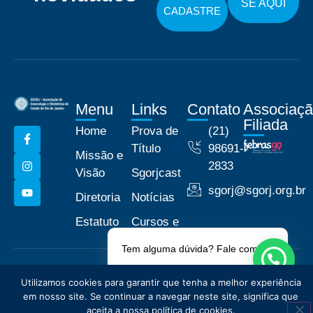
SE AQUI
CADASTRE
Menu
Links
Contato
Associaç
Filiada
Home
Prova de
(21)
Título
98691-
Missão e
2833
Visão
Sgorjcast
sgorj@sgorj.org.br
Diretoria
Notícias
Estatuto
Cursos e
Eventos
Tem alguma dúvida? Fale comigo!
© 2026 Associação de
Políticas de Privacidade
Utilizamos cookies para garantir que tenha a melhor experiência
Ginecologia e Obstetrícia do
em nosso site. Se continuar a navegar neste site, significa que
Estado do Rio de Janeiro -
aceita a nossa política de cookies.