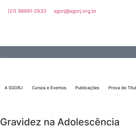
(21) 98691-2833
sgorj@sgorj.org.br
A SGORJ
Cursos e Eventos
Publicações
Prova de Títu
Gravidez na Adolescência