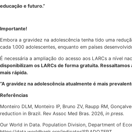
educação e futuro.”
Importante!
Embora a gravidez na adolescência tenha tido uma redução
cada 1.000 adolescentes, enquanto em países desenvolvido
É necessária a ampliação do acesso aos LARCs a nível nac
disponibilizam os LARCs de forma gratuita. Ressaltamos a
mais rápida.
“A gravidez na adolescência atualmente é mais prevalen
Referências
Monteiro DLM, Monteiro IP, Bruno ZV, Raupp RM, Gonçalves 
reduction in Brazil. Rev Assoc Med Bras. 2026,
in press.
Our World in Data. Population Division, Department of Eco
https://data.worldbank.org/indicator/SP.ADO.TFRT.