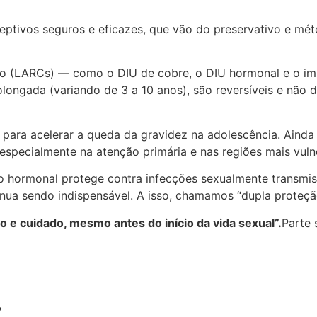
tivos seguros e eficazes, que vão do preservativo e métod
ação (LARCs) — como o DIU de cobre, o DIU hormonal e o i
olongada (variando de 3 a 10 anos), são reversíveis e não
 para acelerar a queda da gravidez na adolescência. Aind
especialmente na atenção primária e nas regiões mais vuln
hormonal protege contra infecções sexualmente transmiss
inua sendo indispensável. A isso, chamamos “dupla proteçã
 e cuidado, mesmo antes do início da vida sexual”.
Parte 
,