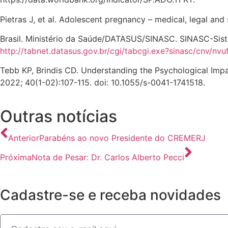
Pietras J, et al. Adolescent pregnancy – medical, legal an
Brasil. Ministério da Saúde/DATASUS/SINASC. SINASC-Siste
http://tabnet.datasus.gov.br/cgi/tabcgi.exe?sinasc/cnv/nvuf
Tebb KP, Brindis CD. Understanding the Psychological Im
2022; 40(1-02):107-115. doi: 10.1055/s-0041-1741518.
Outras notícias
Anterior
Parabéns ao novo Presidente do CREMERJ
Próxima
Nota de Pesar: Dr. Carlos Alberto Pecci
Cadastre-se e receba novidades